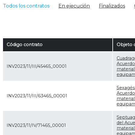
Todos los contratos
En ejecución
Finalizados
Código contrato
Objeto 
Cuadrag
Acuerdo
INV2023/11/III/45465_00001
materia
equipami
Sexagési
Acuerdo
INV2023/11/III/63465_00001
materia
equipam
Septuag
del Acue
INV2023/11/IV/71465_00001
materia
equipami