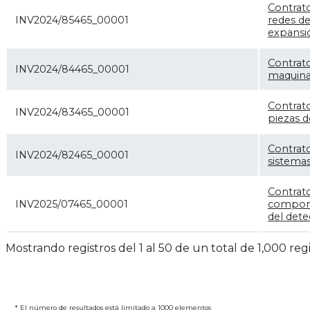
Contrato
INV2024/85465_00001
redes d
expansi
Contrato
INV2024/84465_00001
maquinar
Contrat
INV2024/83465_00001
piezas d
Contrato
INV2024/82465_00001
sistemas
Contrat
INV2025/07465_00001
compone
del dete
Mostrando registros del 1 al 50 de un total de 1,000 reg
* El número de resultados está limitado a 1000 elementos