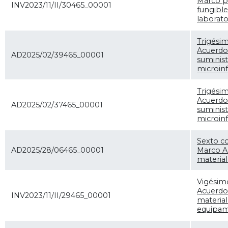
Marco pa
INV2023/11/II/30465_00001
fungibl
laborato
Trigési
Acuerdo
AD2025/02/39465_00001
suminist
microinf
Trigési
Acuerdo
AD2025/02/37465_00001
suminist
microinf
Sexto co
AD2025/28/06465_00001
Marco A
material
Vigésim
Acuerdo
INV2023/11/II/29465_00001
materia
equipami