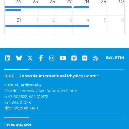
24
25
26
27
28
29
30
0
0
31
1
2
3
4
5
6
0
BOLETÍN
DIPC - Donostia International Physics Center
Manuel Lardizabal 4
E20018 Donostia / San Sebastián SPAIN
N 43.305822, W 2.010172
+34 943 01 57 61
dipcinfo@ehu.eus
Investigación