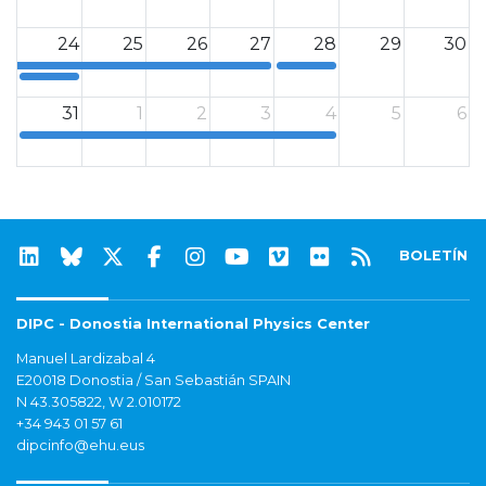
0
0
24
25
26
27
28
29
30
0
0
31
1
2
3
4
5
6
0
BOLETÍN
DIPC - Donostia International Physics Center
Manuel Lardizabal 4
E20018 Donostia / San Sebastián SPAIN
N 43.305822, W 2.010172
+34 943 01 57 61
dipcinfo@ehu.eus