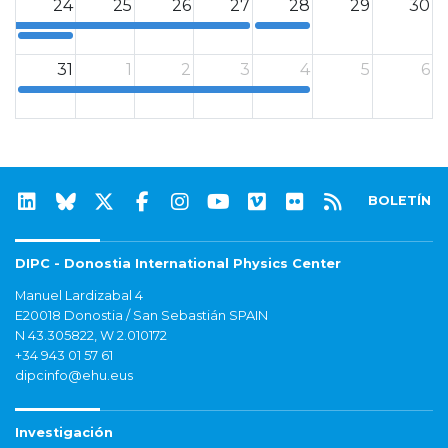
24
25
26
27
28
29
30
0
0
31
1
2
3
4
5
6
0
BOLETÍN
DIPC - Donostia International Physics Center
Manuel Lardizabal 4
E20018 Donostia / San Sebastián SPAIN
N 43.305822, W 2.010172
+34 943 01 57 61
dipcinfo@ehu.eus
Investigación