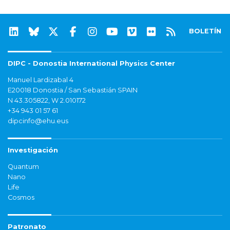
BOLETÍN
DIPC - Donostia International Physics Center
Manuel Lardizabal 4
E20018 Donostia / San Sebastián SPAIN
N 43.305822, W 2.010172
+34 943 01 57 61
dipcinfo@ehu.eus
Investigación
Quantum
Nano
Life
Cosmos
Patronato