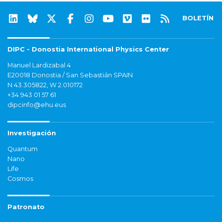
BOLETÍN
DIPC - Donostia International Physics Center
Manuel Lardizabal 4
E20018 Donostia / San Sebastián SPAIN
N 43.305822, W 2.010172
+34 943 01 57 61
dipcinfo@ehu.eus
Investigación
Quantum
Nano
Life
Cosmos
Patronato