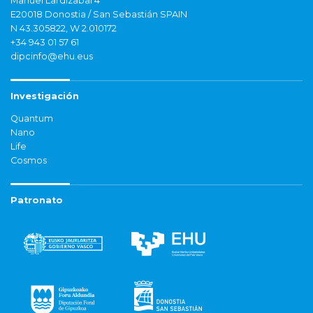
Manuel Lardizabal 4
E20018 Donostia / San Sebastián SPAIN
N 43.305822, W 2.010172
+34 943 01 57 61
dipcinfo@ehu.eus
Investigación
Quantum
Nano
Life
Cosmos
Patronato