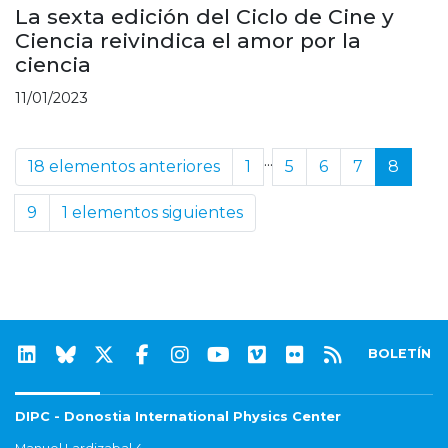
La sexta edición del Ciclo de Cine y
Ciencia reivindica el amor por la
ciencia
11/01/2023
...
18 elementos anteriores
1
5
6
7
8
9
1 elementos siguientes
BOLETÍN
DIPC - Donostia International Physics Center