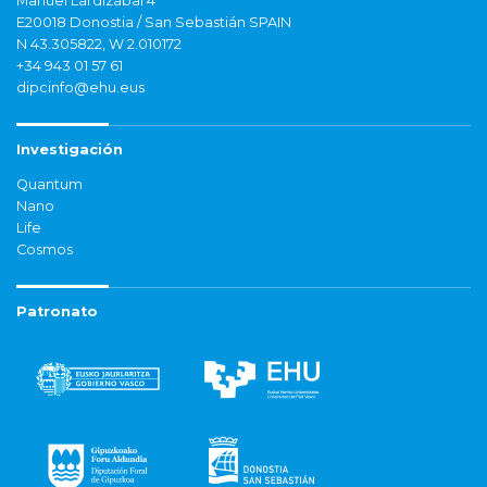
Manuel Lardizabal 4
E20018 Donostia / San Sebastián SPAIN
N 43.305822, W 2.010172
+34 943 01 57 61
dipcinfo@ehu.eus
Investigación
Quantum
Nano
Life
Cosmos
Patronato