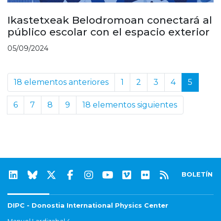
Ikastetxeak Belodromoan conectará al
público escolar con el espacio exterior
05/09/2024
18 elementos anteriores
1
2
3
4
5
6
7
8
9
18 elementos siguientes
BOLETÍN
DIPC - Donostia International Physics Center