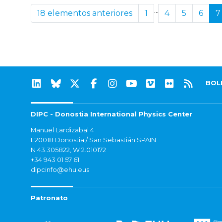
...
18 elementos anteriores
1
4
5
6
7
BOL
DIPC - Donostia International Physics Center
Manuel Lardizabal 4
E20018 Donostia / San Sebastián SPAIN
N 43.305822, W 2.010172
+34 943 01 57 61
dipcinfo@ehu.eus
Patronato