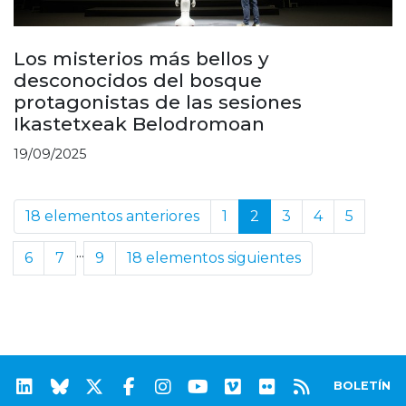
Los misterios más bellos y
desconocidos del bosque
protagonistas de las sesiones
Ikastetxeak Belodromoan
19/09/2025
18 elementos anteriores
1
2
3
4
5
...
6
7
9
18 elementos siguientes
BOLETÍN