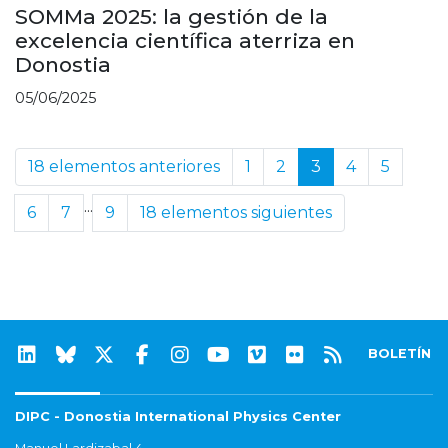
SOMMa 2025: la gestión de la
excelencia científica aterriza en
Donostia
05/06/2025
18 elementos anteriores
1
2
3
4
5
...
6
7
9
18 elementos siguientes
BOLETÍN
DIPC - Donostia International Physics Center