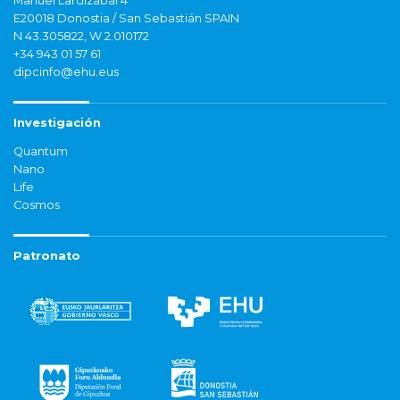
Manuel Lardizabal 4
E20018 Donostia / San Sebastián SPAIN
N 43.305822, W 2.010172
+34 943 01 57 61
dipcinfo@ehu.eus
Investigación
Quantum
Nano
Life
Cosmos
Patronato