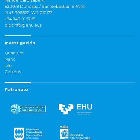
Manuel Lardizabal 4
E20018 Donostia / San Sebastián SPAIN
N 43.305822, W 2.010172
+34 943 01 57 61
dipcinfo@ehu.eus
Investigación
Quantum
Nano
Life
Cosmos
Patronato