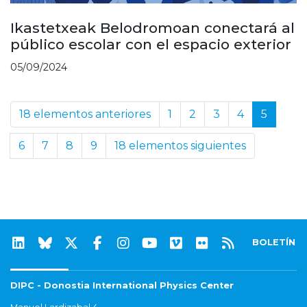
Ikastetxeak Belodromoan conectará al
público escolar con el espacio exterior
05/09/2024
18 elementos anteriores
1
2
3
4
5
6
7
8
9
18 elementos siguientes
BOLETÍN
DIPC - Donostia International Physics Center