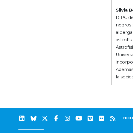
Silvia B
DIPC des
negros 
alberga
astrofís
Astrofí
Universi
incorpo
Además 
la socie
BOL