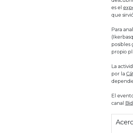
descubrim
es el
exp
que sirvi
Para anali
(Ikerbas
posibles 
propio pl
La activi
por la
Cá
dependie
El event
canal
Bid
Acerc