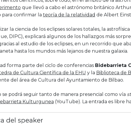
ientos científicos, sobre todo, en el ámbito de la astrofí
erimento
que llevó a cabo el astrónomo británico Arthu
ó para confirmar la
teoría de la relatividad
de Albert Einst
zar la ciencia de los eclipses solares totales, la astrofísica
que, DIPC), explicará algunos de los hallazgos más sorp
gracias al estudio de los eclipses, en un recorrido que a
aneta hasta los mundos más lejanos de nuestra galaxia.
dad forma parte del ciclo de conferencias
Bidebarrieta C
tedra de Cultura Científica de la EHU
y la
Biblioteca de B
nte del área de Cultura del Ayuntamiento de Bilbao.
o se podrá seguir tanto de manera presencial como vía
s
ebarrieta Kulturgunea
(YouTube). La entrada es libre h
a del speaker