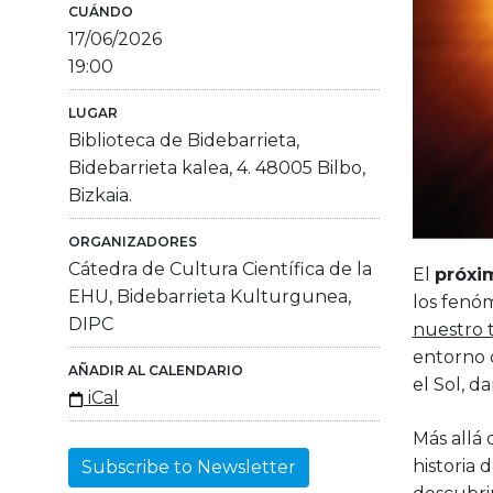
CUÁNDO
17/06/2026
19:00
LUGAR
Biblioteca de Bidebarrieta,
Bidebarrieta kalea, 4. 48005 Bilbo,
Bizkaia.
ORGANIZADORES
Cátedra de Cultura Científica de la
El
próxi
EHU, Bidebarrieta Kulturgunea,
los fenó
DIPC
nuestro t
entorno 
AÑADIR AL CALENDARIO
el Sol, d
iCal
Más allá 
historia 
Subscribe to Newsletter