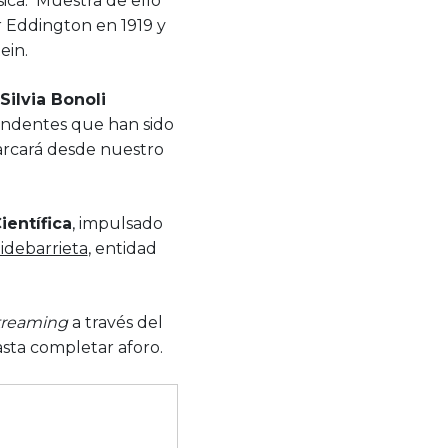
sica. Muestra de ello
r Eddington en 1919 y
ein.
Silvia Bonoli
rendentes que han sido
barcará desde nuestro
ientífica
, impulsado
idebarrieta
, entidad
treaming
a través del
asta completar aforo.