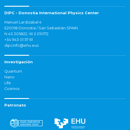
DIPC - Donostia International Physics Center
Manuel Lardizabal 4
E20018 Donostia / San Sebastián SPAIN
N 43.305822, W 2.010172
+34 943 01 57 61
dipcinfo@ehu.eus
Investigación
Quantum
Nano
Life
Cosmos
Patronato