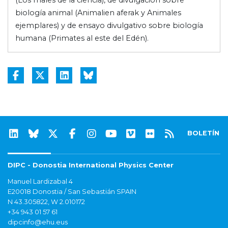
biología animal (Animalien aferak y Animales
ejemplares) y de ensayo divulgativo sobre biología
humana (Primates al este del Edén).
BOLETÍN
DIPC - Donostia International Physics Center
Manuel Lardizabal 4
E20018 Donostia / San Sebastián SPAIN
N 43.305822, W 2.010172
+34 943 01 57 61
dipcinfo@ehu.eus