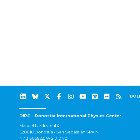
BOL
DIPC - Donostia International Physics Center
Manuel Lardizabal 4
E20018 Donostia / San Sebastián SPAIN
N 43.305822, W 2.010172