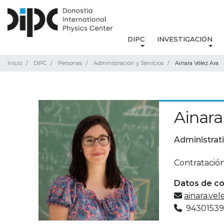
DIPC
INVESTIGACIÓN
Inicio
DIPC
Personas
Administración y Servicios
Ainara Vélez Ara
Ainara
Administrat
Contratación
Datos de c
ainara.ve
94301539