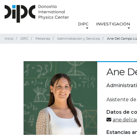
DIPC
INVESTIGACIÓN
Inicio
DIPC
Personas
Administración y Servicios
Ane Del Campo Li
Ane De
Administrat
Asistente de
Datos de c
ane.delc
Estancias a