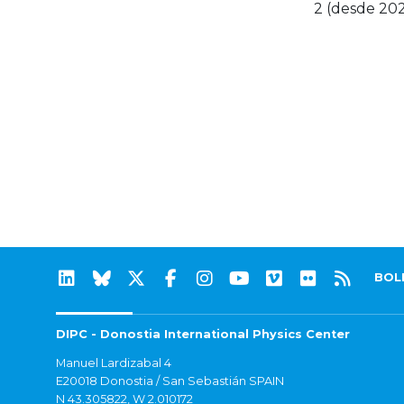
2 (desde 20
BOL
DIPC - Donostia International Physics Center
Manuel Lardizabal 4
E20018 Donostia / San Sebastián SPAIN
N 43.305822, W 2.010172