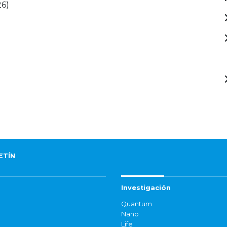
26)
ETÍN
Investigación
Quantum
Nano
Life