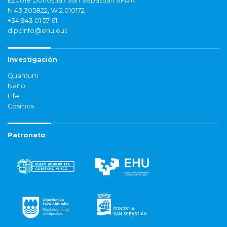
E20018 Donostia / San Sebastián SPAIN
N 43.305822, W 2.010172
+34 943 01 57 61
dipcinfo@ehu.eus
Investigación
Quantum
Nano
Life
Cosmos
Patronato