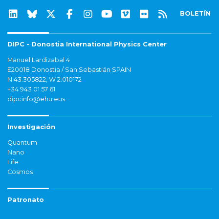
BOLETÍN
DIPC - Donostia International Physics Center
Manuel Lardizabal 4
E20018 Donostia / San Sebastián SPAIN
N 43.305822, W 2.010172
+34 943 01 57 61
dipcinfo@ehu.eus
Investigación
Quantum
Nano
Life
Cosmos
Patronato