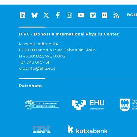
BOL
DIPC - Donostia International Physics Center
Manuel Lardizabal 4
E20018 Donostia / San Sebastián SPAIN
N 43.305822, W 2.010172
+34 943 01 57 61
dipcinfo@ehu.eus
Patronato