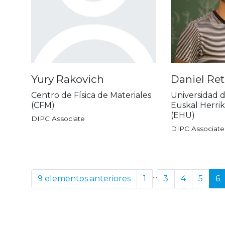
Yury Rakovich
Daniel Re
Centro de Física de Materiales
Universidad d
(CFM)
Euskal Herrik
(EHU)
DIPC Associate
DIPC Associate
...
9 elementos anteriores
1
3
4
5
6