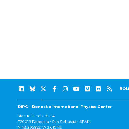
BOL
DIPC - Donostia International Physics Center
Manuel Lardizabal 4
E20018 Donostia / San Sebastián SPAIN
N 43.305822, W 2.010172