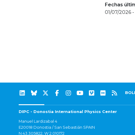
Fechas últi
01/07/2026 -
BOL
DIPC - Donostia International Physics Center
Manuel Lardizabal 4
E20018 Donostia / San Sebastián SPAIN
N 43.305822, W 2.010172