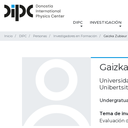
DIPC
INVESTIGACIÓN
Inicio
DIPC
Personas
Investigadores en Formación
Gaizka Zubiaur
Gaizka
Universida
Unibertsit
Undergratua
Tema de inv
Evaluación d