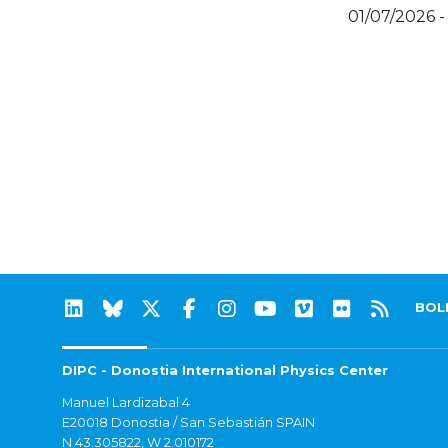
01/07/2026 -
BOL
DIPC - Donostia International Physics Center
Manuel Lardizabal 4
E20018 Donostia / San Sebastián SPAIN
N 43.305822, W 2.010172