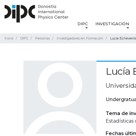
DIPC
INVESTIGACIÓN
Inicio
DIPC
Personas
Investigadores en Formación
Lucía Echeverrí
Lucía 
Universid
Undergratua
Tema de inv
Estadísticas
Fechas últi