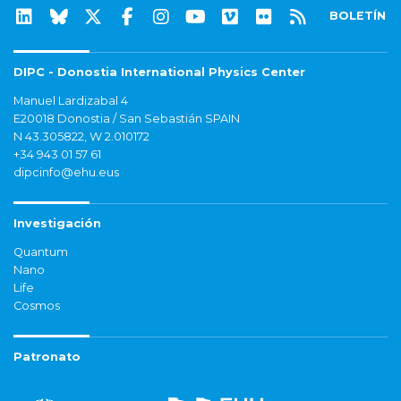
BOLETÍN
DIPC - Donostia International Physics Center
Manuel Lardizabal 4
E20018 Donostia / San Sebastián SPAIN
N 43.305822, W 2.010172
+34 943 01 57 61
dipcinfo@ehu.eus
Investigación
Quantum
Nano
Life
Cosmos
Patronato