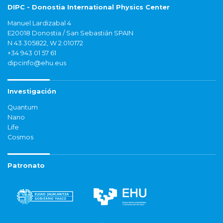
DIPC - Donostia International Physics Center
Manuel Lardizabal 4
E20018 Donostia / San Sebastián SPAIN
N 43.305822, W 2.010172
+34 943 01 57 61
dipcinfo@ehu.eus
Investigación
Quantum
Nano
Life
Cosmos
Patronato