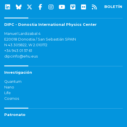
BOLETÍN
DIPC - Donostia International Physics Center
Manuel Lardizabal 4
E20018 Donostia / San Sebastián SPAIN
N 43.305822, W 2.010172
+34 943 01 57 61
dipcinfo@ehu.eus
Investigación
Quantum
Nano
Life
Cosmos
Patronato