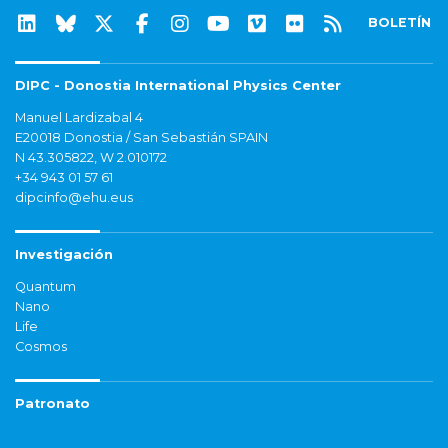
BOLETÍN
DIPC - Donostia International Physics Center
Manuel Lardizabal 4
E20018 Donostia / San Sebastián SPAIN
N 43.305822, W 2.010172
+34 943 01 57 61
dipcinfo@ehu.eus
Investigación
Quantum
Nano
Life
Cosmos
Patronato