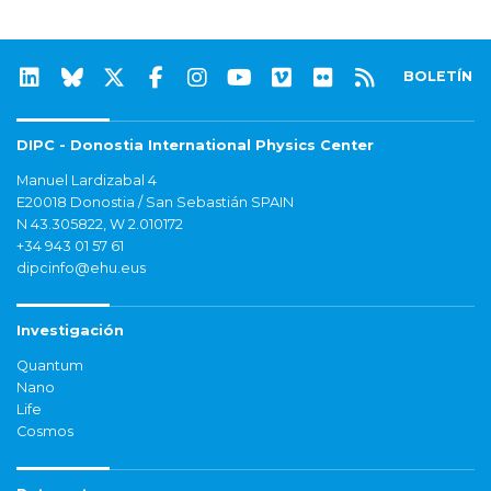
BOLETÍN
DIPC - Donostia International Physics Center
Manuel Lardizabal 4
E20018 Donostia / San Sebastián SPAIN
N 43.305822, W 2.010172
+34 943 01 57 61
dipcinfo@ehu.eus
Investigación
Quantum
Nano
Life
Cosmos