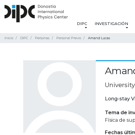
DIPC
INVESTIGACIÓN
Inicio
DIPC
Personas
Personal Previo
Amand Lucas
Amand
Universit
Long-stay V
Tema de inv
Física de sup
Fechas últi