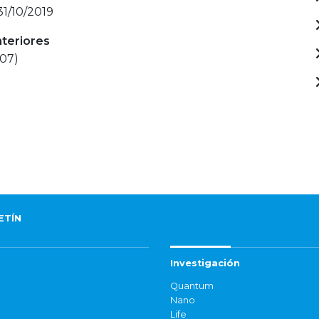
31/10/2019
nteriores
007)
ETÍN
Investigación
Quantum
Nano
Life