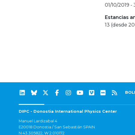
01/10/2019 - 
Estancias a
13 (desde 2
BOL
DIPC - Donostia International Physics Center
Manuel Lardizabal 4
E20018 Donostia / San Sebastián SPAIN
N 43.305822, W 2.010172