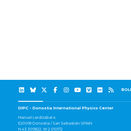
BOL
DIPC - Donostia International Physics Center
Manuel Lardizabal 4
E20018 Donostia / San Sebastián SPAIN
N 43.305822, W 2.010172