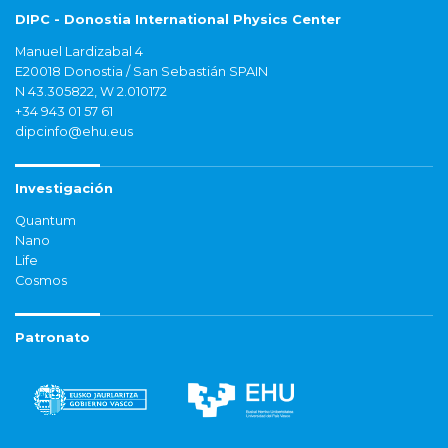
DIPC - Donostia International Physics Center
Manuel Lardizabal 4
E20018 Donostia / San Sebastián SPAIN
N 43.305822, W 2.010172
+34 943 01 57 61
dipcinfo@ehu.eus
Investigación
Quantum
Nano
Life
Cosmos
Patronato