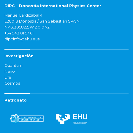
DIPC - Donostia International Physics Center
Manuel Lardizabal 4
E20018 Donostia / San Sebastián SPAIN
N 43.305822, W 2.010172
+34 943 01 57 61
dipcinfo@ehu.eus
Investigación
Quantum
Nano
Life
Cosmos
Patronato