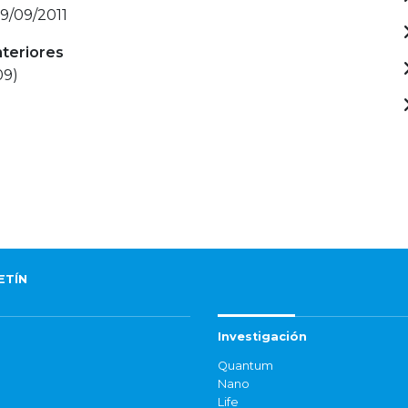
19/09/2011
nteriores
09)
ETÍN
Investigación
Quantum
Nano
Life