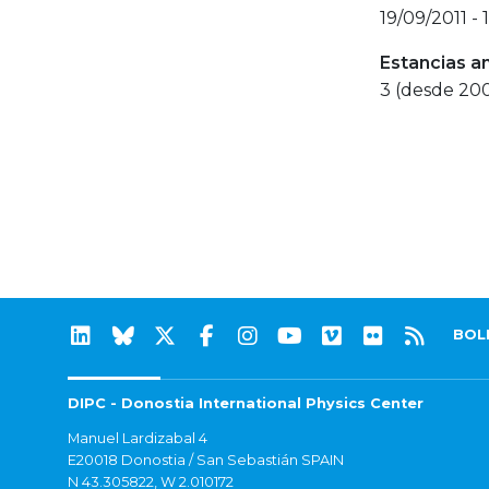
19/09/2011 - 
Estancias a
3 (desde 20
BOL
DIPC - Donostia International Physics Center
Manuel Lardizabal 4
E20018 Donostia / San Sebastián SPAIN
N 43.305822, W 2.010172