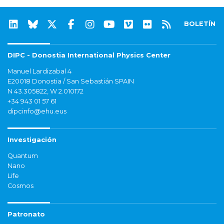
BOLETÍN
DIPC - Donostia International Physics Center
Manuel Lardizabal 4
E20018 Donostia / San Sebastián SPAIN
N 43.305822, W 2.010172
+34 943 01 57 61
dipcinfo@ehu.eus
Investigación
Quantum
Nano
Life
Cosmos
Patronato