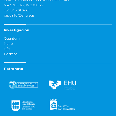
N 43.305822, W 2.010172
+34 943 01 57 61
dipcinfo@ehu.eus
Investigación
Quantum
Nano
Life
Cosmos
Patronato