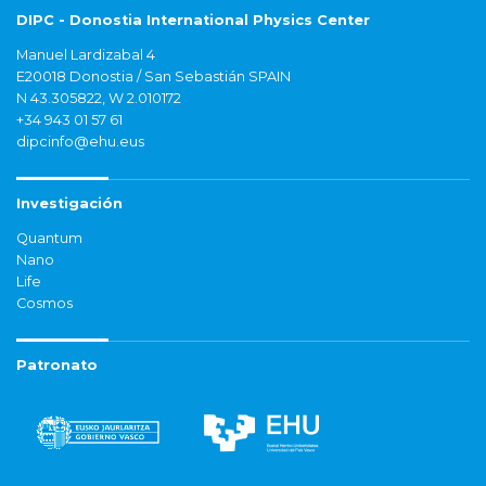
DIPC - Donostia International Physics Center
Manuel Lardizabal 4
E20018 Donostia / San Sebastián SPAIN
N 43.305822, W 2.010172
+34 943 01 57 61
dipcinfo@ehu.eus
Investigación
Quantum
Nano
Life
Cosmos
Patronato