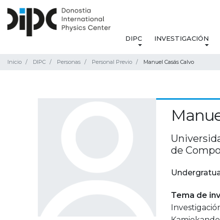
DIPC
INVESTIGACIÓN
Inicio
DIPC
Personas
Personal Previo
Manuel Casás Calvo
Manuel
Universid
de Compos
Undergratua
Tema de inv
Investigació
Kamiokande