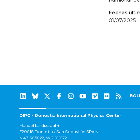
Fechas últi
01/07/2025 -
BOL
DIPC - Donostia International Physics Center
Manuel Lardizabal 4
E20018 Donostia / San Sebastián SPAIN
N 43.305822, W 2.010172