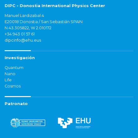
DIPC - Donostia International Physics Center
Manuel Lardizabal 4
E20018 Donostia / San Sebastián SPAIN
N 43.305822, W 2.010172
+34 943 01 57 61
dipcinfo@ehu.eus
Investigación
Quantum
Nano
Life
Cosmos
Patronato