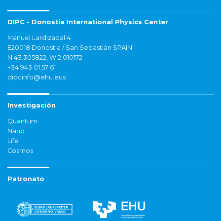
DIPC - Donostia International Physics Center
Manuel Lardizabal 4
E20018 Donostia / San Sebastián SPAIN
N 43.305822, W 2.010172
+34 943 01 57 61
dipcinfo@ehu.eus
Investigación
Quantum
Nano
Life
Cosmos
Patronato