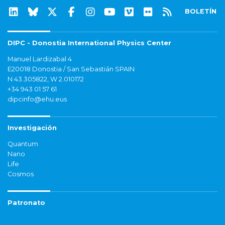
BOLETÍN
DIPC - Donostia International Physics Center
Manuel Lardizabal 4
E20018 Donostia / San Sebastián SPAIN
N 43.305822, W 2.010172
+34 943 01 57 61
dipcinfo@ehu.eus
Investigación
Quantum
Nano
Life
Cosmos
Patronato