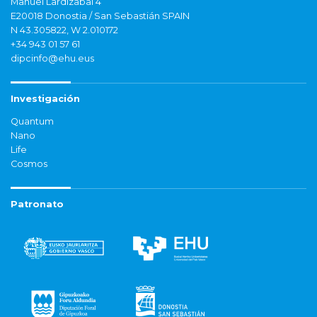
Manuel Lardizabal 4
E20018 Donostia / San Sebastián SPAIN
N 43.305822, W 2.010172
+34 943 01 57 61
dipcinfo@ehu.eus
Investigación
Quantum
Nano
Life
Cosmos
Patronato