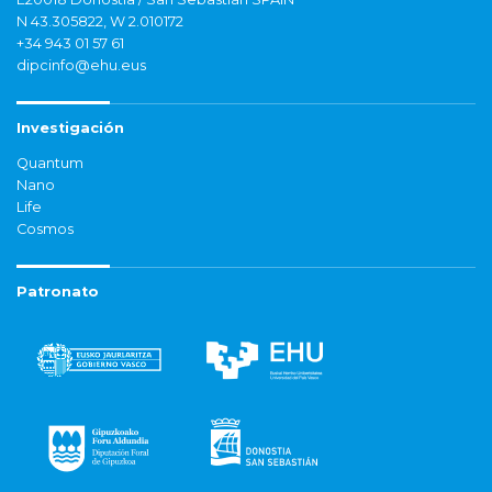
N 43.305822, W 2.010172
+34 943 01 57 61
dipcinfo@ehu.eus
Investigación
Quantum
Nano
Life
Cosmos
Patronato