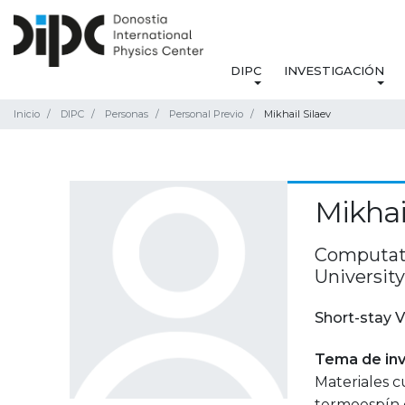
DIPC
INVESTIGACIÓN
Inicio
DIPC
Personas
Personal Previo
Mikhail Silaev
Mikhai
Computati
Universit
Short-stay V
Tema de inv
Materiales c
termoespín c