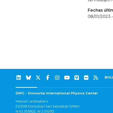
Fechas últi
08/01/2023 -
BOL
DIPC - Donostia International Physics Center
Manuel Lardizabal 4
E20018 Donostia / San Sebastián SPAIN
N 43.305822, W 2.010172