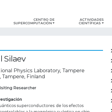
CENTRO DE
ACTIVIDADES
SUPERCOMPUTACIÓN
CIENTÍFICAS
l Silaev
onal Physics Laboratory, Tampere
y, Tampere, Finland
isiting Researcher
estigación
uánticos superconductores: de los efectos
ontrolables a la magnónica cuántica en chip.