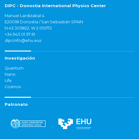
DIPC - Donostia International Physics Center
Manuel Lardizabal 4
E20018 Donostia / San Sebastián SPAIN
N 43.305822, W 2.010172
+34 943 01 57 61
dipcinfo@ehu.eus
Investigación
Quantum
Nano
Life
Cosmos
Patronato