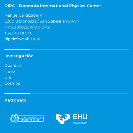
DIPC - Donostia International Physics Center
Manuel Lardizabal 4
E20018 Donostia / San Sebastián SPAIN
N 43.305822, W 2.010172
+34 943 01 57 61
dipcinfo@ehu.eus
Investigación
Quantum
Nano
Life
Cosmos
Patronato