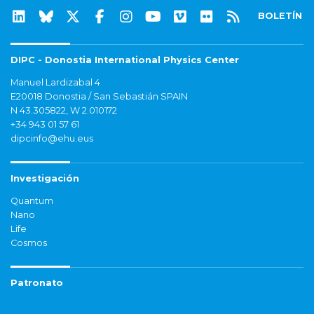
BOLETÍN
DIPC - Donostia International Physics Center
Manuel Lardizabal 4
E20018 Donostia / San Sebastián SPAIN
N 43.305822, W 2.010172
+34 943 01 57 61
dipcinfo@ehu.eus
Investigación
Quantum
Nano
Life
Cosmos
Patronato