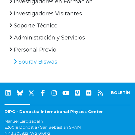
Investigadores en Formación
Investigadores Visitantes
Soporte Técnico
Administración y Servicios
Personal Previo
Sourav Biswas
BOLETÍN
DIPC - Donostia International Physics Center
Manuel Lardizabal 4
E20018 Donostia / San Sebastián SPAIN
N 43.305822, W 2.010172