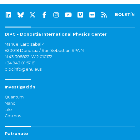
BOLETÍN
DIPC - Donostia International Physics Center
Manuel Lardizabal 4
E20018 Donostia / San Sebastián SPAIN
N 43.305822, W 2.010172
+34 943 01 57 61
dipcinfo@ehu.eus
Investigación
Quantum
Nano
Life
Cosmos
Patronato