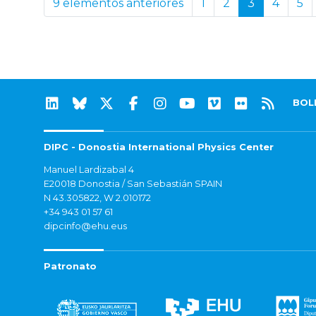
9 elementos anteriores
1
2
3
4
5
BOL
DIPC - Donostia International Physics Center
Manuel Lardizabal 4
E20018 Donostia / San Sebastián SPAIN
N 43.305822, W 2.010172
+34 943 01 57 61
dipcinfo@ehu.eus
Patronato