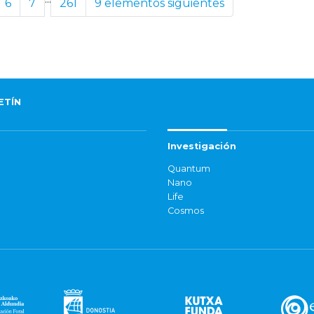
6
7
261
9 elementos siguientes
ETÍN
Investigación
Quantum
Nano
Life
Cosmos