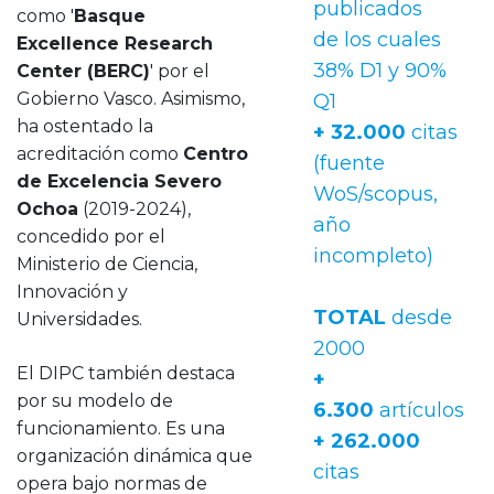
publicados
como '
Basque
de los cuales
Excellence Research
38% D1 y 90%
Center (BERC)
' por el
Gobierno Vasco. Asimismo,
Q1
ha ostentado la
+ 32.000
citas
acreditación como
Centro
(fuente
de Excelencia Severo
WoS/scopus,
Ochoa
(2019-2024),
año
concedido por el
incompleto)
Ministerio de Ciencia,
Innovación y
TOTAL
desde
Universidades.
2000
El DIPC también destaca
+
por su modelo de
6.300
artículos
funcionamiento. Es una
+ 262.000
organización dinámica que
citas
opera bajo normas de