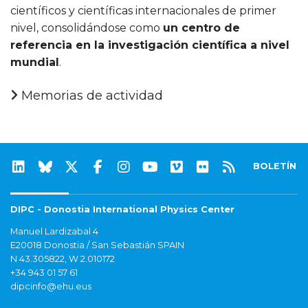
científicos y científicas internacionales de primer
nivel, consolidándose como
un centro de
referencia en la investigación científica a nivel
mundial
.
Memorias de actividad
BOLETÍN
DIPC - Donostia International Physics Center
Manuel Lardizabal 4
E20018 Donostia / San Sebastián SPAIN
N 43.305822, W 2.010172
+34 943 01 57 61
dipcinfo@ehu.eus